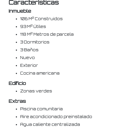
Características
Inmueble
2
106 M
Construidos
2
93 M
Útiles
2
118 M
Metros de parcela
3 Dormitorios
3 Baños
Nuevo
Exterior
Cocina americana
Edificio
Zonas verdes
Extras
Piscina comunitaria
Aire acondicionado preinstalado
Agua caliente centralizada