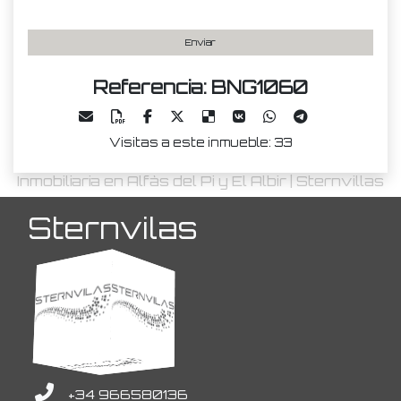
Enviar
Referencia: BNG1060
Visitas a este inmueble: 33
Inmobiliaria en Alfàs del Pi y El Albir | Sternvillas
Sternvilas
+34 966580136