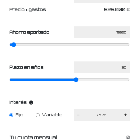
Precio + gastos
525.000 €
Ahorro aportado
Plazo en años
Interés
Fijo
Variable
Tu cuota mensual
0