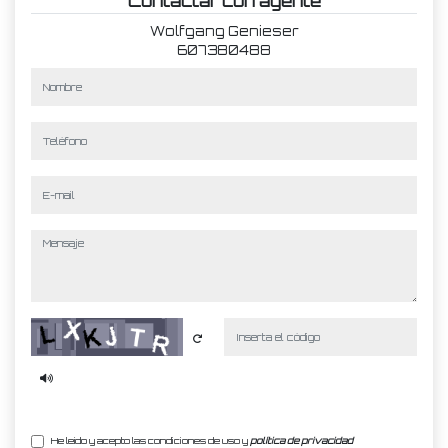
Contactar con agente
Wolfgang Genieser
607380488
nombre
teléfono
e-mail
mensaje
Captcha
He leído y acepto las condiciones de uso y
política de privacidad