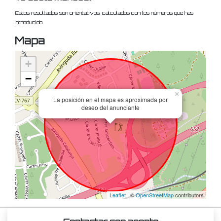
Estos resultados son orientativos, calculados con los números que has
introducido.
Mapa
+
−
×
La posición en el mapa es aproximada por
deseo del anunciante
Leaflet
| ©
OpenStreetMap
contributors