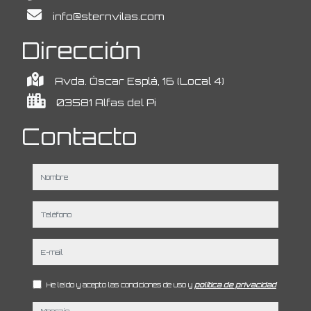
info@sternvilas.com
Dirección
Avda. Óscar Esplá, 16 (Local 4)
03581 Alfas del Pi
Contacto
nombre
teléfono
e-mail
He leído y acepto las condiciones de uso y
política de privacidad
mensaje