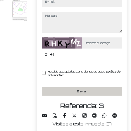
mensaje
Captcha
He leído y acepto las condiciones de uso y
política de
privacidad
Enviar
Referencia: 3
Visitas a este inmueble: 37