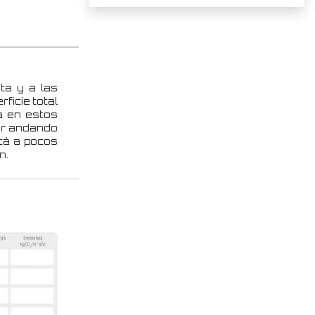
ta y a las
ficie total
a en estos
er andando
stá a pocos
n.