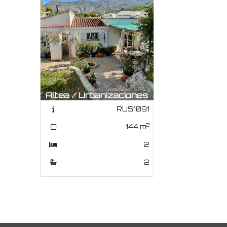
Altea / Urbanizaciones
RUS1091
2
144
m
2
2