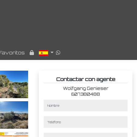
Favoritos
Contactar con agente
Wolfgang Genieser
607380488
nombre
teléfono
e-mail