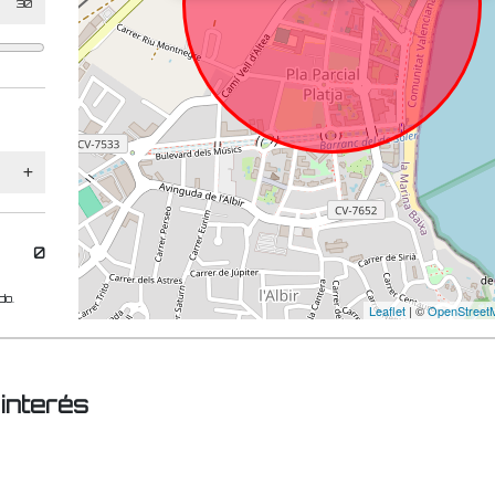
0
do.
Leaflet
| ©
OpenStreet
 interés