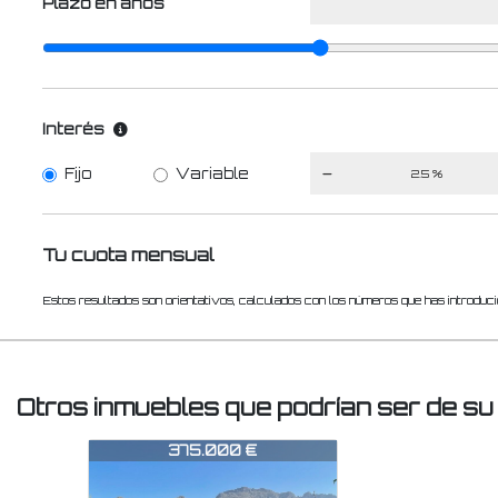
Plazo en años
Interés
Fijo
Variable
Tu cuota mensual
Estos resultados son orientativos, calculados con los números que has introduci
Otros inmuebles que podrían ser de su
3
375.000 €