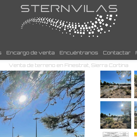
s
Encargo de venta
Encuéntranos
Contactar
Venta de terreno en Finestrat, Sierra Cortina