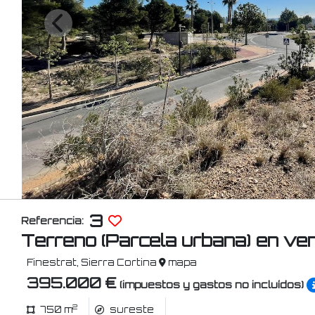
3
Referencia:
Terreno (Parcela urbana) en ve
Finestrat, Sierra Cortina
mapa
395.000 €
(impuestos y gastos no incluídos)
2
750 m
sureste