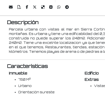
Descripción
Parcela urbana con vistas al mar en Sierra Cortin
montañas. Es urbana y tiene una edificabilidad del 0,
construida no puede superar los 240m2. Adiciona
240m2. Tiene una excelnte localizacion ya que ten
en el que tenemos, Restaurantes, tiendas, estación 
kilómetros. Tenemos playas de arena o de piedras a 
Características
Inmueble
Edificio
Extras
2
750 M
Urbano
Vista
Orientación sureste