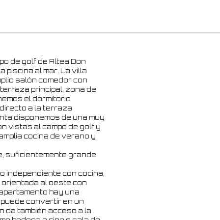
po de golf de Altea Don
piscina al mar. La villa
amplio salón comedor con
terraza principal, zona de
nemos el dormitorio
directo a la terraza
planta disponemos de una muy
n vistas al campo de golf y
 amplia cocina de verano y
e, suficientemente grande
o independiente con cocina,
 orientada al oeste con
e apartamento hay una
e puede convertir en un
ón da también acceso a la