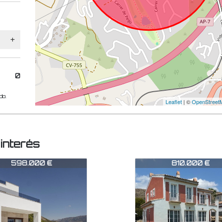
0
do.
Leaflet
| ©
OpenStreet
 interés
A0866
CHA0866
810.000 €
975.000 €