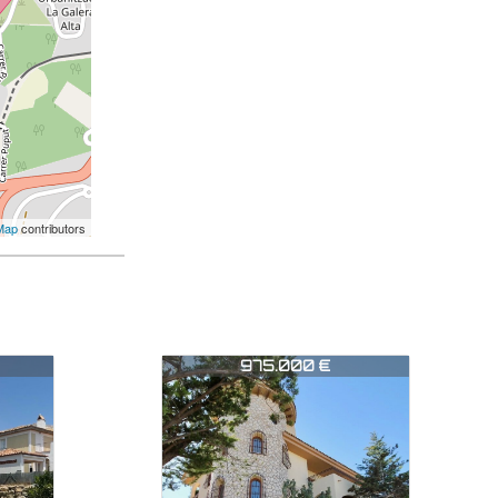
Map
contributors
CHA0866
1.550.000 €