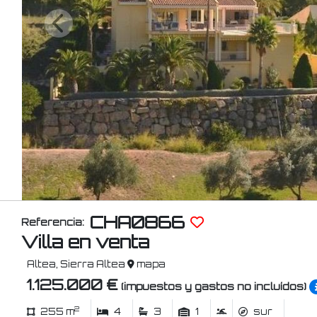
CHA0866
Referencia:
Villa en venta
Altea, Sierra Altea
mapa
1.125.000 €
(impuestos y gastos no incluídos)
2
255 m
4
3
1
sur