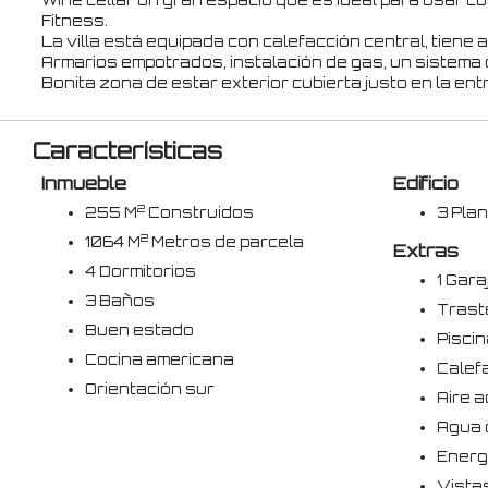
Wine cellar un gran espacio que es ideal para usar c
Fitness.
La villa está equipada con calefacción central, tiene 
Armarios empotrados, instalación de gas, un sistema 
Bonita zona de estar exterior cubierta justo en la entr
Características
Inmueble
Edificio
2
255 M
Construidos
3 Plan
2
1064 M
Metros de parcela
Extras
4 Dormitorios
1 Gara
3 Baños
Trast
Buen estado
Pisci
Cocina americana
Calef
Orientación sur
Aire a
Agua 
Energ
Vista