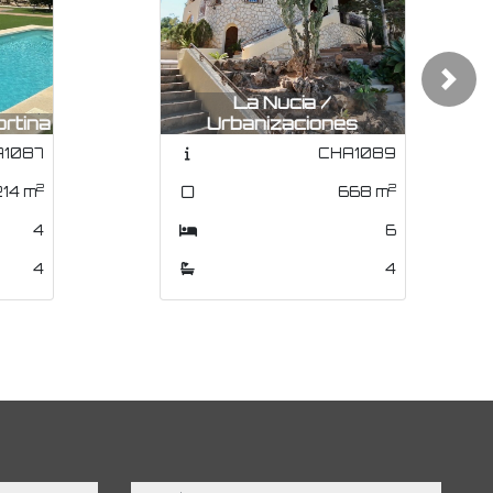
Next
Benidorm / Playa
s
Poniente
1089
AP1037
2
2
68
m
220
m
6
3
4
2
mensaje