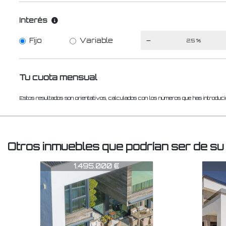
Interés
Fijo
Variable
Tu cuota mensual
Estos resultados son orientativos, calculados con los números que has introduci
Otros inmuebles que podrían ser de su
CHA0866
CH
598.000 €