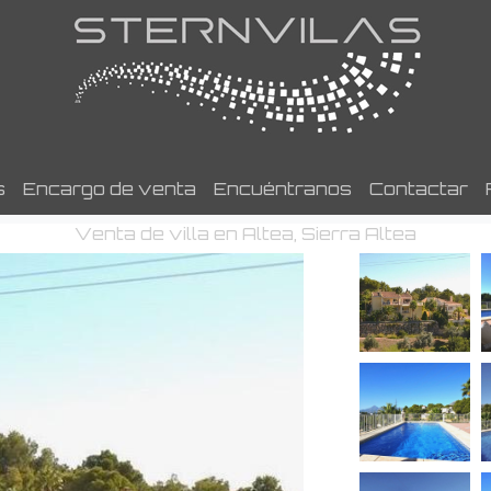
s
Encargo de venta
Encuéntranos
Contactar
Venta de villa en Altea, Sierra Altea