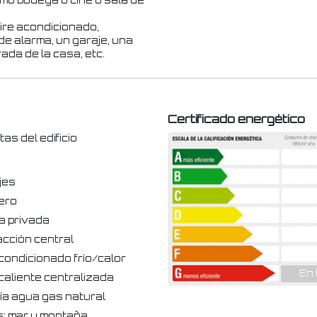
omo bodega o cine o sala de
aire acondicionado,
de alarma, un garaje, una
ada de la casa, etc.
Certificado energético
tas del edificio
jes
ero
na privada
acción central
condicionado frío/calor
En 
caliente centralizada
ía agua gas natural
s: mar y montaña