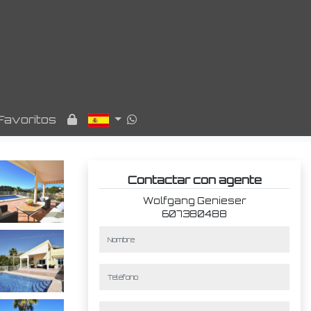
Favoritos
Contactar con agente
Wolfgang Genieser
607380488
nombre
teléfono
e-mail