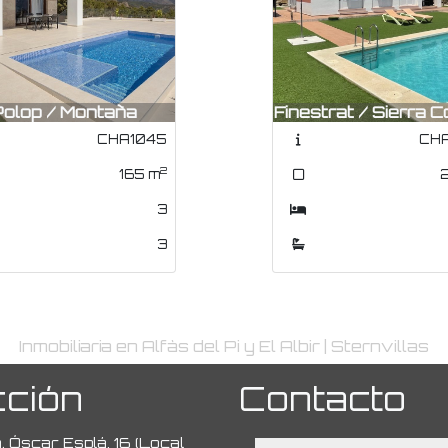
La Nucia /
trat / Sierra Cortina
Urbanizacione
CHA1087
CHA
2
214
m
6
4
4
Inmobiliaria en Alfàs del Pi y El Albir | Sternvillas
cción
Contacto
 Óscar Esplá, 16 (Local
nombre