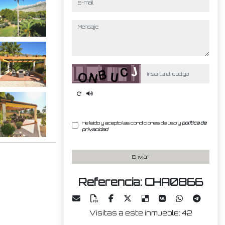
mensaje
Captcha
He leído y acepto las condiciones de uso y
política de
privacidad
Enviar
Referencia: CHA0866
Visitas a este inmueble: 42