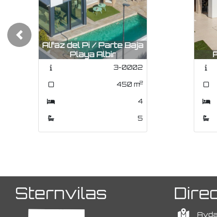
Previous
Polop / Montaña
Fines
CHA1045
2
165
m
3
3
Sternvilas
Dire
Avda.