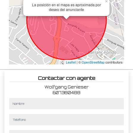
×
La posición en el mapa es aproximada por
deseo del anunciante
Leaflet
| ©
OpenStreetMap
contributors
Contactar con agente
Wolfgang Genieser
607380488
nombre
teléfono
e-mail