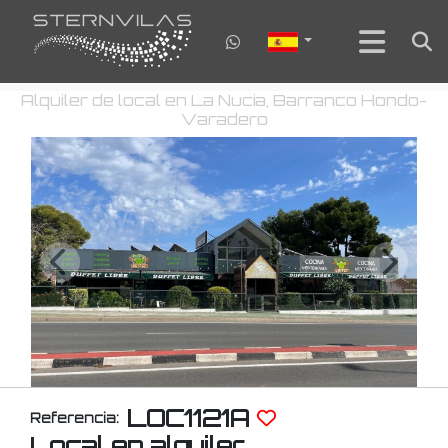
Alquiler de local en La Nucia, Barranco Hondo-
Varadero
LOC1121A
Referencia:
Local en alquiler