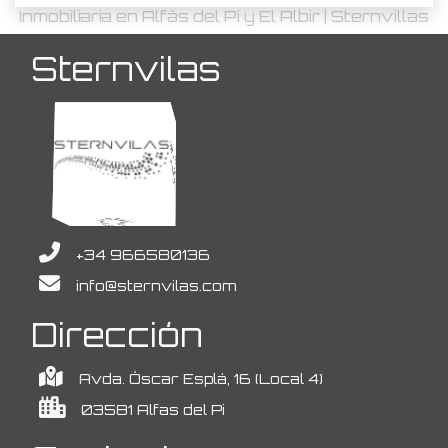
Inmobiliaria en Alfàs del Pi y El Albir | Sternvillas
Sternvilas
+34 966580136
info@sternvilas.com
Dirección
Avda. Óscar Esplá, 16 (Local 4)
03581 Alfas del Pi