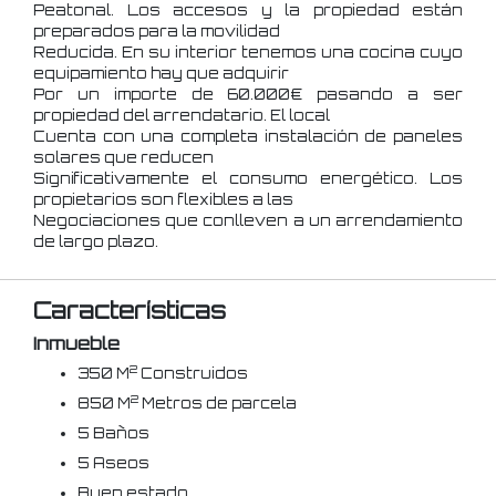
Peatonal. Los accesos y la propiedad están
preparados para la movilidad
Reducida. En su interior tenemos una cocina cuyo
equipamiento hay que adquirir
Por un importe de 60.000€ pasando a ser
propiedad del arrendatario. El local
Cuenta con una completa instalación de paneles
solares que reducen
Significativamente el consumo energético. Los
propietarios son flexibles a las
Negociaciones que conlleven a un arrendamiento
de largo plazo.
Características
Inmueble
2
350 M
Construidos
2
850 M
Metros de parcela
5 Baños
5 Aseos
Buen estado