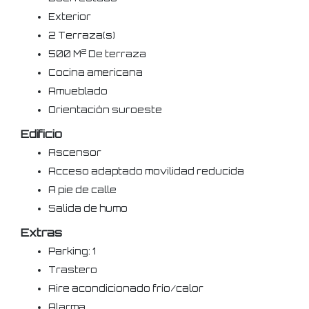
Exterior
2 Terraza(s)
2
500 M
De terraza
Cocina americana
Amueblado
Orientación suroeste
Edificio
Ascensor
Acceso adaptado movilidad reducida
A pie de calle
Salida de humo
Extras
Parking: 1
Trastero
Aire acondicionado frío/calor
Alarma