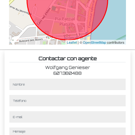
Leaflet
| ©
OpenStreetMap
contributors
Contactar con agente
Wolfgang Genieser
607380488
nombre
teléfono
e-mail
mensaje