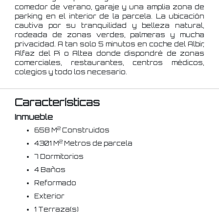
comedor de verano, garaje y una amplia zona de
parking en el interior de la parcela. La ubicación
cautiva por su tranquilidad y belleza natural,
rodeada de zonas verdes, palmeras y mucha
privacidad. A tan solo 5 minutos en coche del Albir,
Alfaz del Pi o Altea donde dispondré de zonas
comerciales, restaurantes, centros médicos,
colegios y todo los necesario.
Características
Inmueble
2
658 M
Construidos
2
4301 M
Metros de parcela
7 Dormitorios
4 Baños
Reformado
Exterior
1 Terraza(s)