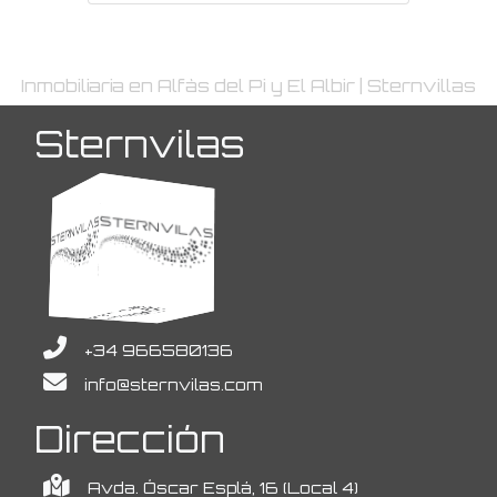
Inmobiliaria en Alfàs del Pi y El Albir | Sternvillas
Sternvilas
+34 966580136
info@sternvilas.com
Dirección
Avda. Óscar Esplá, 16 (Local 4)