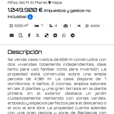
Alfaz del Pi, El Planet
mapa
1.049.900 €
(impuestos y gastos no
incluídos)
2
658 m
7
4
1
este
Descripción
Se vende casa rústica de 658 m² construidos con
dos viviendas totalmente independientes, ideal
tanto para uso familiar como para inversión. La
propiedad está construida sobre una amplia
parcela de 4.301 m². La casa dispone de 7
dormitorios, 4 baños, 2 cocinas, amplios salones
en las 2 plantas y una gran terraza en la planta
primera. En el exterior destaca un jardín
cuidadosamente mantenido con zonas verdes,
arbolado y espacios perfectos para el descanso o
el ocio al aire libre. La propiedad cuenta además
con una gran piscina y zona de Barbacoa con