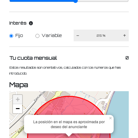
Interés
Fijo
Variable
Tu cuota mensual
0
Estos resultados son orientativos, calculados con los números que has
introducido.
Mapa
+
−
×
La posición en el mapa es aproximada por
deseo del anunciante