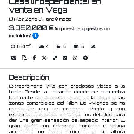
Casa (Independiente) en
venta en Vega
El Albir, Zona El Faro
mapa
3.950.000 €
(impuestos y gastos no
incluídos)
2
831 m
4
5
6
Descripción
Extraordinaria Villa con preciosas vistas a la
bahía. Desde la ubicación donde se encuentra
fácilmente se alcanzan andando la playa y las
zonas comerciales del Albir. La vivienda se ha
construido con un moderno diseño y con
excepcional cuidado en todos los detalles para
dar una gran sensación de espacio interior. El
gran salón con chimenea, comedor y cocina
americana no tiene columnas y su altura