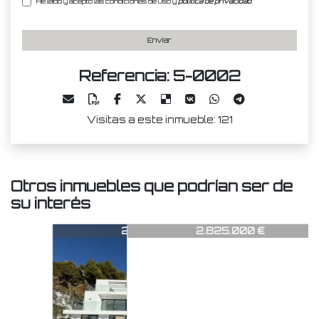
He leído y acepto las condiciones de uso y
política de privacidad
Enviar
Referencia: 5-0002
Visitas a este inmueble: 121
Otros inmuebles que podrían ser de
su interés
-0002
5-0002
5-000
2.250.000 €
2.825.000 €