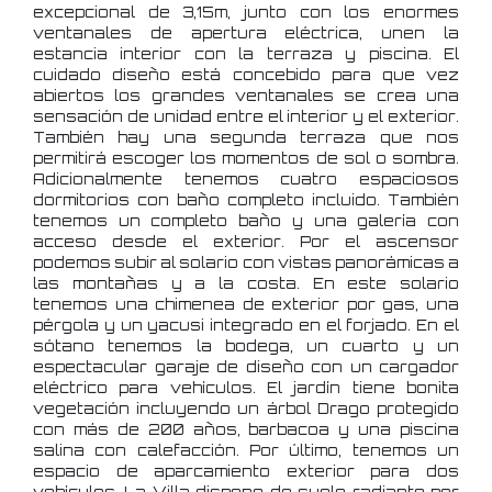
excepcional de 3,15m, junto con los enormes
ventanales de apertura eléctrica, unen la
estancia interior con la terraza y piscina. El
cuidado diseño está concebido para que vez
abiertos los grandes ventanales se crea una
sensación de unidad entre el interior y el exterior.
También hay una segunda terraza que nos
permitirá escoger los momentos de sol o sombra.
Adicionalmente tenemos cuatro espaciosos
dormitorios con baño completo incluido. También
tenemos un completo baño y una galería con
acceso desde el exterior. Por el ascensor
podemos subir al solario con vistas panorámicas a
las montañas y a la costa. En este solario
tenemos una chimenea de exterior por gas, una
pérgola y un yacusi integrado en el forjado. En el
sótano tenemos la bodega, un cuarto y un
espectacular garaje de diseño con un cargador
eléctrico para vehículos. El jardín tiene bonita
vegetación incluyendo un árbol Drago protegido
con más de 200 años, barbacoa y una piscina
salina con calefacción. Por último, tenemos un
espacio de aparcamiento exterior para dos
vehículos. La Villa dispone de suelo radiante por