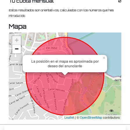
Tu cuota mensual
0
Estos resultados son orientativos, calculados con los números que has
introducido.
Mapa
+
−
×
La posición en el mapa es aproximada por
deseo del anunciante
Leaflet
| ©
OpenStreetMap
contributors