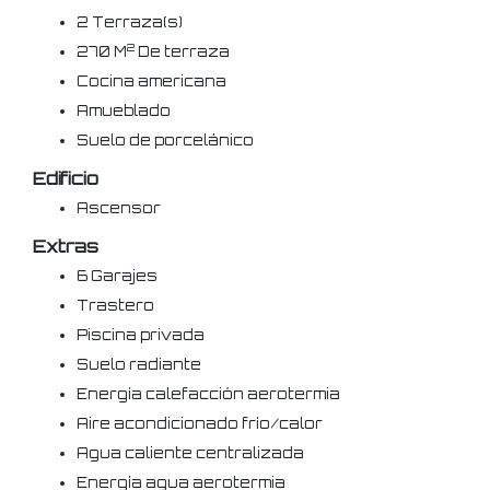
2 Terraza(s)
2
270 M
De terraza
Cocina americana
Amueblado
Suelo de porcelánico
Edificio
Ascensor
Extras
6 Garajes
Trastero
Piscina privada
Suelo radiante
Energía calefacción aerotermia
Aire acondicionado frío/calor
Agua caliente centralizada
Energía agua aerotermia