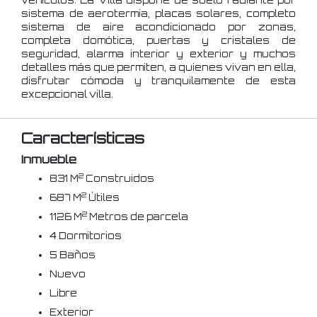
sistema de aerotermia, placas solares, completo
sistema de aire acondicionado por zonas,
completa domótica, puertas y cristales de
seguridad, alarma interior y exterior y muchos
detalles más que permiten, a quienes vivan en ella,
disfrutar cómoda y tranquilamente de esta
excepcional villa.
Características
Inmueble
2
831 M
Construidos
2
687 M
Útiles
2
1126 M
Metros de parcela
4 Dormitorios
5 Baños
Nuevo
Libre
Exterior