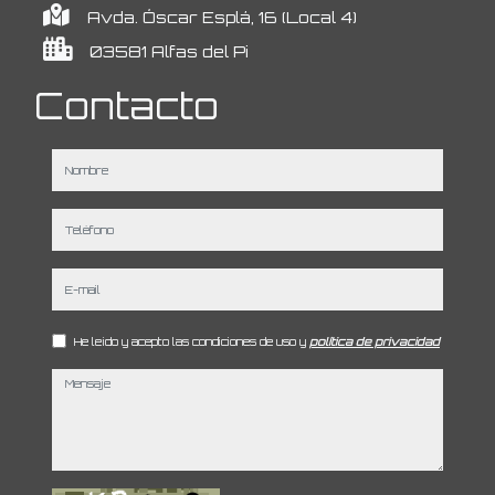
Avda. Óscar Esplá, 16 (Local 4)
03581 Alfas del Pi
Contacto
nombre
teléfono
e-mail
He leído y acepto las condiciones de uso y
política de privacidad
mensaje