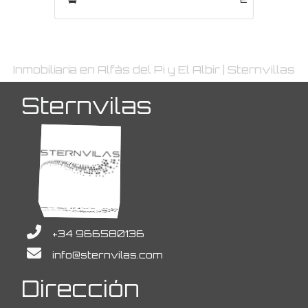
Inmobiliaria en Alfàs del Pi y El Albir | Sternvillas
Sternvilas
+34 966580136
info@sternvilas.com
Dirección