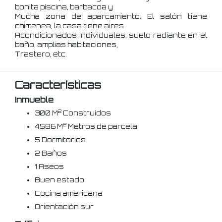
bonita piscina, barbacoa y
Mucha zona de aparcamiento. El salón tiene
chimenea, la casa tiene aires
Acondicionados individuales, suelo radiante en el
baño, amplias habitaciones,
Trastero, etc.
Características
Inmueble
2
300 M
Construidos
2
4586 M
Metros de parcela
5 Dormitorios
2 Baños
1 Aseos
Buen estado
Cocina americana
Orientación sur