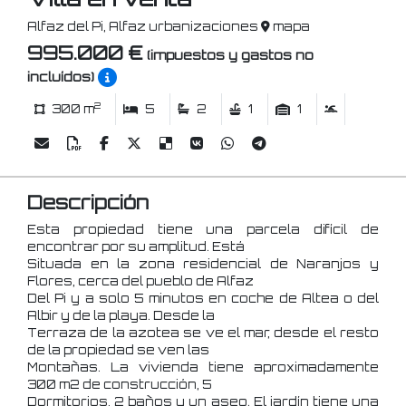
Alfaz del Pi, Alfaz urbanizaciones
mapa
995.000 €
(impuestos y gastos no
incluídos)
2
300 m
5
2
1
1
Descripción
Esta propiedad tiene una parcela difícil de
encontrar por su amplitud. Está
Situada en la zona residencial de Naranjos y
Flores, cerca del pueblo de Alfaz
Del Pi y a solo 5 minutos en coche de Altea o del
Albir y de la playa. Desde la
Terraza de la azotea se ve el mar, desde el resto
de la propiedad se ven las
Montañas. La vivienda tiene aproximadamente
300 m2 de construcción, 5
Dormitorios, 2 baños y un aseo. El jardín tiene una