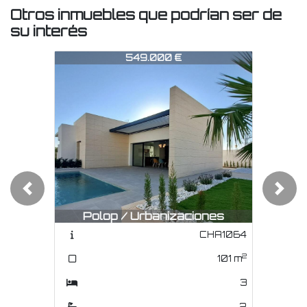
Otros inmuebles que podrían ser de
su interés
CHA0859
CHA0859
CH
549.000 €
598.000 €
Previous
Next
Polop / Urbanizaciones
Polop / Montaña
CHA1064
CHA1045
2
2
101
m
165
m
3
3
2
3