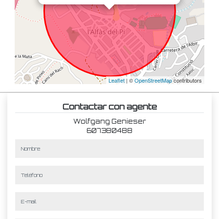
Leaflet
| ©
OpenStreetMap
contributors
Contactar con agente
Wolfgang Genieser
607380488
nombre
teléfono
e-mail