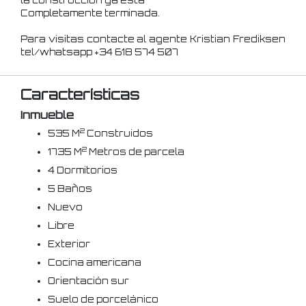
la construcción ya está
Completamente terminada.
Para visitas contacte al agente Kristian Frediksen
tel/whatsapp +34 618 574 507
Características
Inmueble
2
535 M
Construidos
2
1735 M
Metros de parcela
4 Dormitorios
5 Baños
Nuevo
Libre
Exterior
Cocina americana
Orientación sur
Suelo de porcelánico