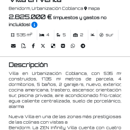
Benidorm, Urbanización Coblanca
mapa
2.825.000 €
(impuestos y gastos no
incluídos)
2
535 m
4
5
2
sur
Descripción
Villa en Urbanización Coblanca, con 535 m²
construidos, 1735 m² metros de parcela, 4
dormitorios, 5 baños, 2 garaje/s, nuevo, exterior,
cocina americana, trastero, ascensor, orientación
sur, piscina privada, aire acondicionado frío/calor,
agua caliente centralizada, suelo de porcelánico,
alarma
Nueva Villa en una de las zonas más prestigiosas
de las colinas con vistas a
Benidorm. La ZEN Infinity Villa cuenta con cuatro