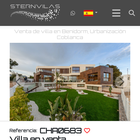
Venta de villa en Benidorm, Urbanización
Coblanca
CHA0683
Referencia:
Villa en venta