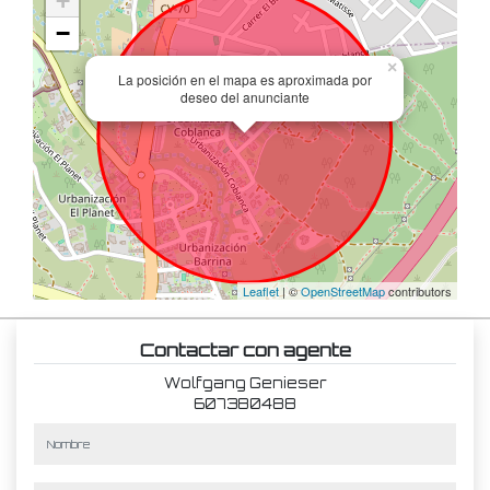
+
−
×
La posición en el mapa es aproximada por
deseo del anunciante
Leaflet
| ©
OpenStreetMap
contributors
Contactar con agente
Wolfgang Genieser
607380488
nombre