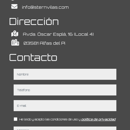
info@sternvilas.com
Dirección
Avda. Óscar Esplá, 16 (Local 4)
03581 Alfas del Pi
Contacto
nombre
teléfono
e-mail
He leído y acepto las condiciones de uso y
política de privacidad
mensaje