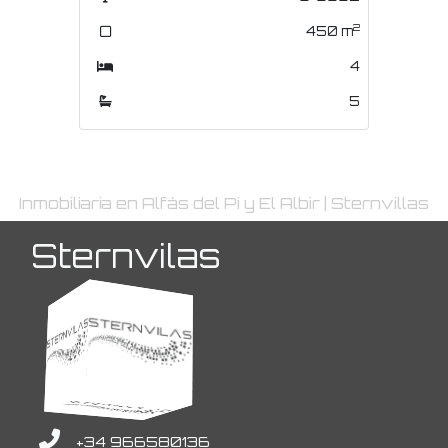
2
2
450
m
831
m
4
4
5
5
Inmobiliaria en Alfàs del Pi y El Albir | Sternvillas
Sternvilas
+34 966580136