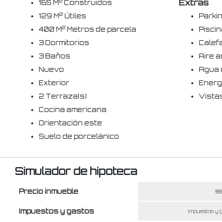
Extras
2
165 M
Construidos
2
129 M
Útiles
Parkin
2
400 M
Metros de parcela
Pisci
3 Dormitorios
Calef
3 Baños
Aire a
Nuevo
Agua 
Exterior
Energ
2 Terraza(s)
Vista
Cocina americana
Orientación este
Suelo de porcelánico
Simulador de hipoteca
Precio inmueble
Impuestos y gastos