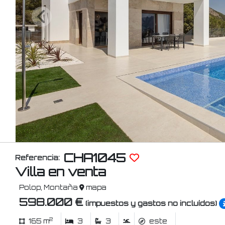
CHA1045
Referencia:
Villa en venta
Polop, Montaña
mapa
598.000 €
(impuestos y gastos no incluídos)
2
165 m
3
3
este