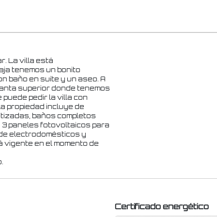
r. La villa está
baja tenemos un bonito
n baño en suite y un aseo. A
planta superior donde tenemos
puede pedir la villa con
La propiedad incluye de
omatizadas, baños completos
 3 paneles fotovoltaicos para
k de electrodomésticos y
á vigente en el momento de
.
Certificado energético