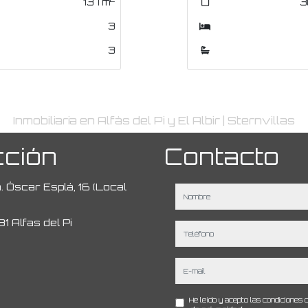
307
307
m
m
3
3
3
3
Inmobiliaria en Alfàs del Pi y El Albir | Sternvillas
cción
Contacto
 Óscar Esplá, 16 (Local
nombre
1 Alfas del Pi
teléfono
e-mail
He leído y acepto las condiciones 