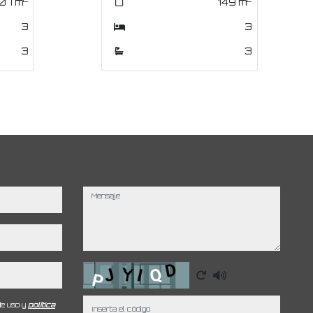
149
149
m
m
167
m
3
3
3
3
3
2
mensaje
Captcha
de uso y
política