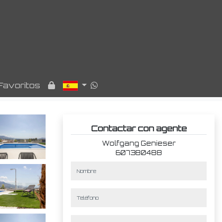
Favoritos
Contactar con agente
Wolfgang Genieser
607380488
nombre
teléfono
e-mail