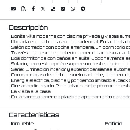
Descripción
Bonita villa moderna con piscina privada y vistas al ma
Ubicada en una bonita zona residencial. En la planta 
Salón comedor con cocina americana, un dormitorio co
Través de la escalera interior tenemos acceso a la 
Dos dormitorios con baños en suite. Opcionalmente se 
Solario, pero esta opción supone un coste adicional. 
Serie: Iluminación interior y exterior, persianas aut
Con mamparas de ducha y suelo radiante, aerotermia,
Energía eléctrica, piscina y por tiempo limitado el pac
Aire acondicionado. Preguntar si dicha promoción est
La visita a la casa.
En la parcela tenemos plaza de aparcamiento cerrado
Características
Inmueble
Edificio