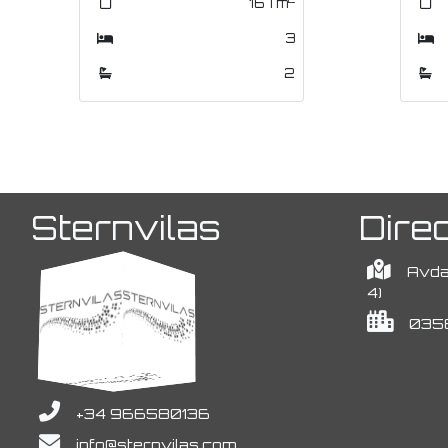
137
137
m
m
3
3
3
3
Sternvilas
Dire
Avda.
4)
0358
+34 966580136
info@sternvilas.com