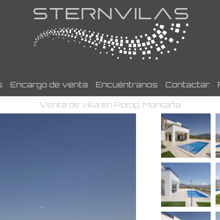
s
Encargo de venta
Encuéntranos
Contactar
Venta de villa en Polop, Montaña