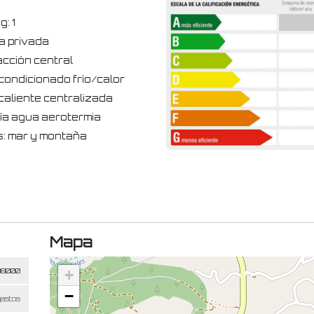
g: 1
na privada
acción central
condicionado frío/calor
caliente centralizada
ía agua aerotermia
s: mar y montaña
Mapa
+
−