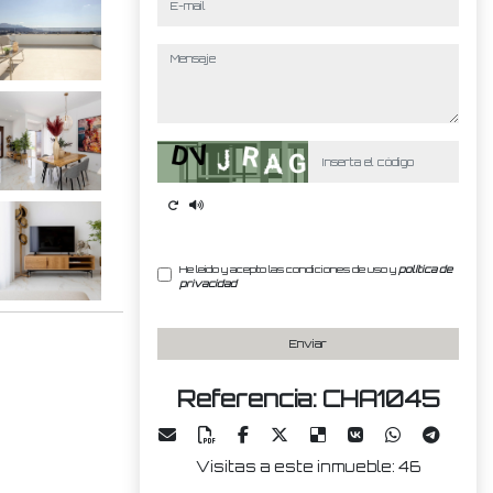
mensaje
Captcha
He leído y acepto las condiciones de uso y
política de
privacidad
Enviar
Referencia: CHA1045
Visitas a este inmueble: 46