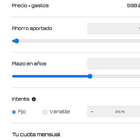
Precio + gastos
598.
Ahorro aportado
Plazo en años
Interés
Fijo
Variable
Tu cuota mensual