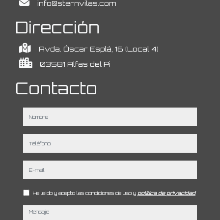
info@sternvilas.com
Dirección
Avda. Óscar Esplá, 16 (Local 4)
03581 Alfas del Pi
Contacto
nombre
teléfono
e-mail
He leído y acepto las condiciones de uso y
política de privacidad
mensaje