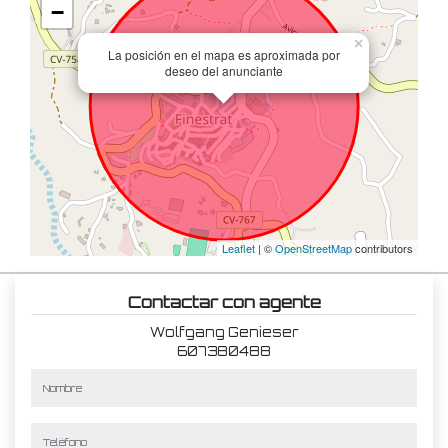
−
×
La posición en el mapa es aproximada por
deseo del anunciante
Leaflet
| ©
OpenStreetMap
contributors
Contactar con agente
Wolfgang Genieser
607380488
nombre
teléfono