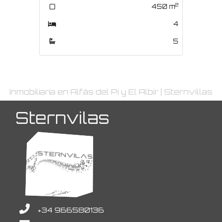
2
2
450
m
668
m
4
6
5
4
Inmobiliaria en Alfàs del Pi y El Albir | Sternvillas
Sternvilas
+34 966580136