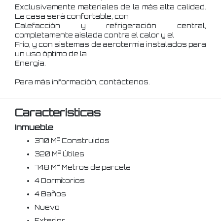
Exclusivamente materiales de la más alta calidad.
La casa será confortable, con
Calefacción y refrigeración central,
completamente aislada contra el calor y el
Frío, y con sistemas de aerotermia instalados para
un uso óptimo de la
Energía.
Para más información, contáctenos.
Características
Inmueble
2
370 M
Construidos
2
320 M
Útiles
2
748 M
Metros de parcela
4 Dormitorios
4 Baños
Nuevo
Exterior